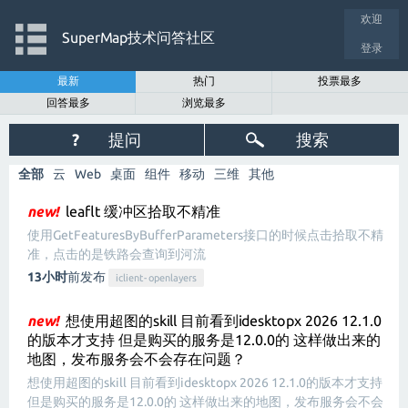
欢迎
SuperMap技术问答社区
登录
最新
热门
投票最多
回答最多
浏览最多
?
提问
搜索
全部
云
Web
桌面
组件
移动
三维
其他
new!
leaflt 缓冲区拾取不精准
使用GetFeaturesByBufferParameters接口的时候点击拾取不精
准，点击的是铁路会查询到河流
13小时
前发布
iclient-openlayers
new!
想使用超图的skill 目前看到idesktopx 2026 12.1.0
的版本才支持 但是购买的服务是12.0.0的 这样做出来的
地图，发布服务会不会存在问题？
想使用超图的skill 目前看到idesktopx 2026 12.1.0的版本才支持
但是购买的服务是12.0.0的 这样做出来的地图，发布服务会不会