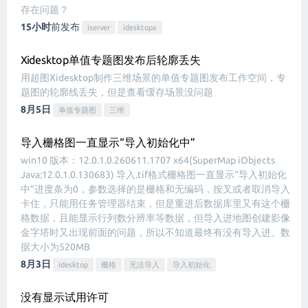
存在问题？
15小时
前发布
iserver
idesktopx
Xidesktop单值专题图发布后轮廓丢失
用超图Xidesktop制作三维场景的单值专题图发布工作空间，专
题图的轮廓线丢失，但是查看缓存场景没问题
8月5日
单值专题图
三维
导入栅格图一直显示“导入初始化中”
win10 版本：12.0.1.0.260611.1707 x64(SuperMap iObjects
Java:12.0.1.0.130683) 导入.tif格式栅格图一直显示“导入初始化
中”进度条为0，参数选择的是栅格和无编码，按叉或者取消导入
卡住，只能用任务管理器结束，但是重进后数据库里又有这个栅
格数据，且能显示行列数分辨率等数据，但导入进地图创建影像
金字塔时又出现前面的问题，所以不知道最终有没有导入进。数
据大小为520MB
8月3日
idesktop
栅格
无法导入
导入初始化
没有显示试用许可