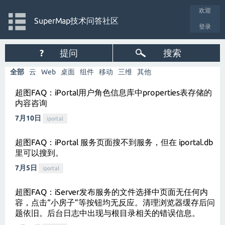
欢迎
SuperMap技术问答社区
登录
?
提问
搜索
全部
云
Web
桌面
组件
移动
三维
其他
超图FAQ：iPortal用户角色信息库中properties表存储的
内容咨询
7月10日
iportal
超图FAQ：iPortal 服务页面搜不到服务，但在 iportal.db
里可以搜到。
7月5日
iportal
超图FAQ：iServer发布服务的文件选择中页面无任何内
容，点击“小房子”等按钮均无反应。清理浏览器缓存后问
题依旧。后台日志中出现与根目录相关的错误信息。