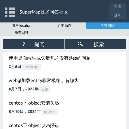
欢迎
SuperMap技术问答社区
登录
用户 lucahan
近期动态
所有问题
所有回答
?
提问
搜索
使用桌面端生成矢量瓦片没有tiles的问题
2月6日
idesktopx
webgl加载entity非常模糊，有锯齿
4月7日，2022年
三维
centos下iobject安装失败
8月10日，2021年
iobjects
centos下iobject java报错