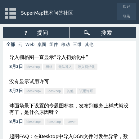
欢迎
SuperMap技术问答社区
登录
?
提问
搜索
全部
云
Web
桌面
组件
移动
三维
其他
导入栅格图一直显示“导入初始化中”
8月3日
idesktop
栅格
无法导入
导入初始化
没有显示试用许可
8月3日
idesktopx
idesktop
其他
试用许可
球面场景下设置的专题图标签，发布到服务上样式就没
有了，是什么原因呀？
8月3日
idesktopx
idesktop
isever
超图FAQ：在iDesktop中导入DGN文件时发生异常，数