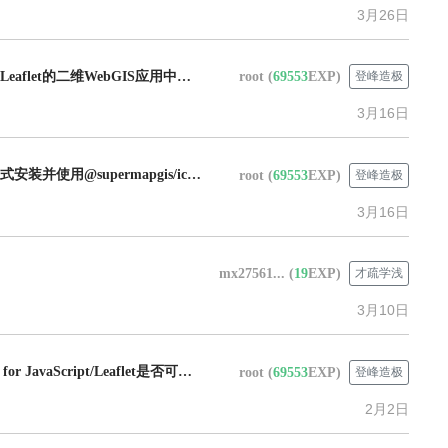
3月26日
超图FAQ：咨询在基于Leaflet的二维WebGIS应用中，如何实现对场数据（如风场、流场）的动态流线可视化效果。
root
(
69553
EXP)
登峰造极
3月16日
超图FAQ：通过npm方式安装并使用@supermapgis/iclient-ol包，在加载矢量切片服务时，浏览器控制台报错window.olms未定义，导致图层添加失败。
root
(
69553
EXP)
登峰造极
3月16日
mx27561...
(
19
EXP)
才疏学浅
3月10日
超图FAQ：咨询iClient for JavaScript/Leaflet是否可以实现类似高德地图的建筑物立体拉伸效果。
root
(
69553
EXP)
登峰造极
2月2日