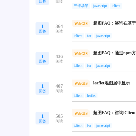
回答
阅读
三维场景
javascript
iclient
WebGIS
1
364
回答
阅读
iclient
for
javascript
WebGIS
1
436
回答
阅读
iclient
for
javascript
leaflet地图居中显示
WebGIS
1
407
回答
阅读
iclient
leaflet
WebGIS
1
505
回答
阅读
iclient
for
javascript