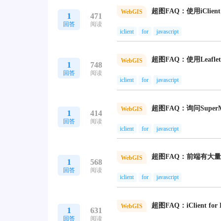
WebGIS
1
471
回答
阅读
iclient
for
javascript
WebGIS
1
748
回答
阅读
iclient
for
javascript
WebGIS
1
414
回答
阅读
iclient
for
javascript
WebGIS
1
568
回答
阅读
iclient
for
javascript
WebGIS
1
631
回答
阅读