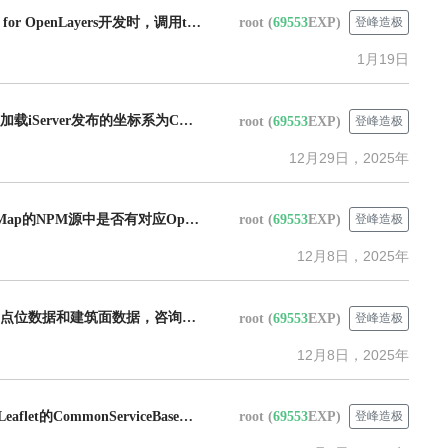
超图FAQ：使用iClient for OpenLayers开发时，调用tempLayersSet接口创建临时图层返回成功，但在地图上显示时出现错误。
root
(
69553
EXP)
登峰造极
1月19日
超图FAQ：使用Leaflet加载iServer发布的坐标系为CGCS2000 (EPSG:4490) 的WMTS服务，咨询相关参数应该如何配置才能正确显示。
root
(
69553
EXP)
登峰造极
12月29日，2025年
超图FAQ：询问SuperMap的NPM源中是否有对应OpenLayers的iClient包。
root
(
69553
EXP)
登峰造极
12月8日，2025年
超图FAQ：前端有大量点位数据和建筑面数据，咨询用什么分析方法可以计算出这些点一共覆盖了多少个建筑面。
root
(
69553
EXP)
登峰造极
12月8日，2025年
超图FAQ：iClient for Leaflet的CommonServiceBase类中，withCredentials参数默认设置为false，这导致即使服务代理到同域也无法自动携带cookie，咨询此设计是否合理。
root
(
69553
EXP)
登峰造极