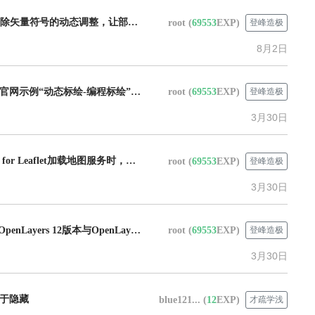
超图FAQ：咨询怎么消除矢量符号的动态调整，让部分图层符号大小固定，不随底图缩放自动调整；数据稠密时希望符号到某一级就不再变小。
root
(
69553
EXP)
登峰造极
8月2日
超图FAQ：咨询iClient官网示例“动态标绘-编程标绘”中，是否支持添加自定义文本的标号，而不仅是默认的“请输入文本”。
root
(
69553
EXP)
登峰造极
3月30日
超图FAQ：使用iClient for Leaflet加载地图服务时，希望只显示满足特定SQL查询条件（如sjpc_uid = '...'）的部分数据，咨询实现的接口或示例。
root
(
69553
EXP)
登峰造极
3月30日
超图FAQ：iClient for OpenLayers 12版本与OpenLayers 10.5和7.5版本均不兼容，npm安装后在项目中引入并加载地图服务时报错。
root
(
69553
EXP)
登峰造极
3月30日
于隐藏
blue121...
(
12
EXP)
才疏学浅