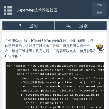
欢迎
SuperMap技术问答社区
登录
?
提问
搜索
在使用SuperMap iClient3D for WebGL时，地图加载时，点
位已经显示，这时是可以点击广告牌，但是只可以点击一
次，等待三维地图加载完之后，广告牌可以点击，但是获取不到该
广告牌的id
var handler = new Cesium.ScreenSpaceEventHandler(viewerObj.s
      console.log(viewerObj.scene, "viewerObjScene", "viewer
      handler.setInputAction((movement) => {

        console.log(movement.position, "movement", "viewerId
        //可以正常获取到movement.position     G {x: 720, y: 305}
        var pickData = viewerObj.scene.pick(movement.positio
        console.log(pickData, "pickData", "viewerId"); //pic
        if (Cesium.defined(pickData) && pickData.id.id) {

          console.log(pickData.id.id, "viewerId");

          let id = pickData.id.id;

          let filterList = gifMapList.filter((i) => i.mn == 