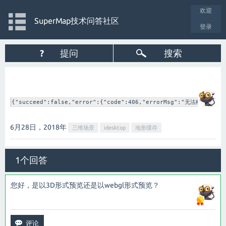
欢迎
SuperMap技术问答社区
登录
?
提问
搜索
{"succeed":false,"error":{"code":406,"errorMsg":"无法根据
6月28日，2018
年
三维场景
idesktop
地形缓存
1个回答
您好，是以3D形式预览还是以webgl形式预览？