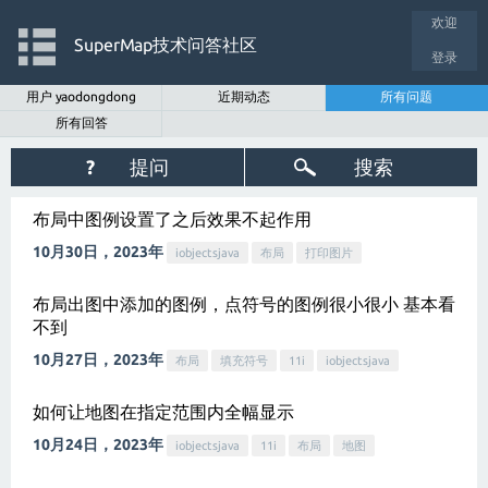
欢迎
SuperMap技术问答社区
登录
用户 yaodongdong
近期动态
所有问题
所有回答
?
提问
搜索
布局中图例设置了之后效果不起作用
10月30日，2023年
iobjectsjava
布局
打印图片
布局出图中添加的图例，点符号的图例很小很小 基本看
不到
10月27日，2023年
布局
填充符号
11i
iobjectsjava
如何让地图在指定范围内全幅显示
10月24日，2023年
iobjectsjava
11i
布局
地图