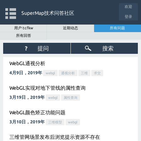
欢迎
SuperMap技术问答社区
登录
用户 tcfkw
近期动态
所有问题
所有回答
?
提问
搜索
WebGL通视分析
4月9日，2019年
webgl
通视分析
三维
求交
WebGL实现对地下管线的属性查询
3月19日，2019年
webgl
属性查询
WebGL颜色矫正功能问题
3月10日，2019年
三维模型
webgl
三维管网场景发布后浏览提示资源不存在