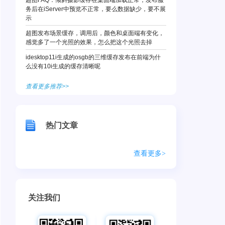
超图FAQ：倾斜摄影缓存在桌面端加载正常，发布服
务后在iServer中预览不正常，要么数据缺少，要不展
示
超图发布场景缓存，调用后，颜色和桌面端有变化，
感觉多了一个光照的效果，怎么把这个光照去掉
idesktop11i生成的osgb的三维缓存发布在前端为什
么没有10i生成的缓存清晰呢
查看更多推荐>>
热门文章
查看更多>
关注我们