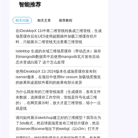
智能推荐
相关问题
相关文章
推荐教程
在iDesktopX 11i中将二维管线转换成三维管线，生成
场景缓存后在UE5使用超图插件加载三维缓存切片
时，只能展示二维管线无法查看三维管线
isdektop 生成的水域三维场景缓存（带动态水）保存
到mangodb数据库中后使用mangodb瓦片发布后动
态水变成白面了 这个怎么处理
使用iDesktopX 11i 2024版本生成场景缓存发布到
iserver服务，在项目中使用for cesium 加载场景预览
的效果和桌面软件看到的效果有部分差异
为什么我发布的三维管线场景（生成缓存，发布文件
夹数据，选择缓存工作空间，管线是符号化成三维
的），在网页展示时，放大才是三维管线，缩小一点
就是线
请问如何展示sketchup建立好的三维模型？我导出为
了3ds格式，然后球面场景发布三维切片缓存，然后
在iserver用scene地址下的webgl（以s3m）打不开