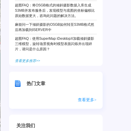
超图FAQ：将OSGB格式的倾斜摄影数据入库生成
S3MB并发布服务后，发现模型与底图的坐标偏移比
原始数据更大，咨询此问题的解决方法。
麻烦问一下倾斜摄影的OSGB如何转至S3MB格式然
后再加载到ISERVER中
超图FAQ：使用SuperMap iDesktopX加载倾斜摄影
三维模型，旋转场景视角时模型表面闪烁并出现碎
片，请问是什么原因？
查看更多推荐>>
热门文章
查看更多>
关注我们