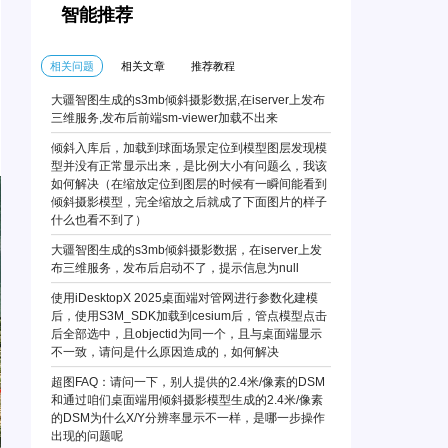
智能推荐
相关问题
相关文章
推荐教程
大疆智图生成的s3mb倾斜摄影数据,在iserver上发布
三维服务,发布后前端sm-viewer加载不出来
倾斜入库后，加载到球面场景定位到模型图层发现模
型并没有正常显示出来，是比例大小有问题么，我该
如何解决（在缩放定位到图层的时候有一瞬间能看到
倾斜摄影模型，完全缩放之后就成了下面图片的样子
什么也看不到了）
大疆智图生成的s3mb倾斜摄影数据，在iserver上发
布三维服务，发布后启动不了，提示信息为null
使用iDesktopX 2025桌面端对管网进行参数化建模
后，使用S3M_SDK加载到cesium后，管点模型点击
后全部选中，且objectid为同一个，且与桌面端显示
不一致，请问是什么原因造成的，如何解决
超图FAQ：请问一下，别人提供的2.4米/像素的DSM
和通过咱们桌面端用倾斜摄影模型生成的2.4米/像素
的DSM为什么X/Y分辨率显示不一样，是哪一步操作
出现的问题呢