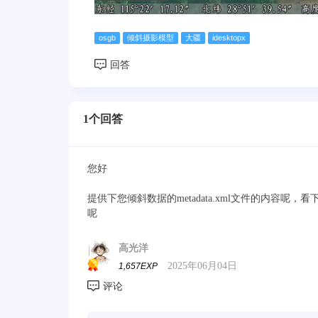
osgb
倾斜摄影模型
大疆
idesktopx
1个回答
您好
提供下您倾斜数据的metadata.xml文件的内容
呢
高光洋
2025年06月04日
1,657EXP