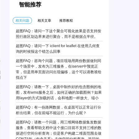
智能推荐
相关问题
相关文章
推荐教程
超图FAQ：请问一下这个聚合可视化效果是否支持按
照行政区划边界来进行聚合，而不是根据点半径。
超图FAQ：请问一下 iclient for leaflet 在使用几何查
询的时候报这个错怎么回事
超图FAQ：咨询个问题，项目现场用两份数据做到同
一个场景中，发布为三维服务，在iserver中预览正
常，但是用单页面访问出现偏移，这个可以请教谁给
指点下
超图FAQ：请教一下，桌面中制作好的包含图例的地
图，发布wms服务之后，如何正确的加载图例？如果
用layer的方式加载的话，会和地图一样放大、缩小
超图FAQ：有一份路网数据，在桌面可以正常运行分
析出结果，但在前端不能运行，为什么呢？
超图FAQ：请教一个问题，用三维网络数据集发数据
服务，查看帮助文档中这个接口目前不支持三维的数
据进行空间分析查询；但是客户构建二维面范围去做