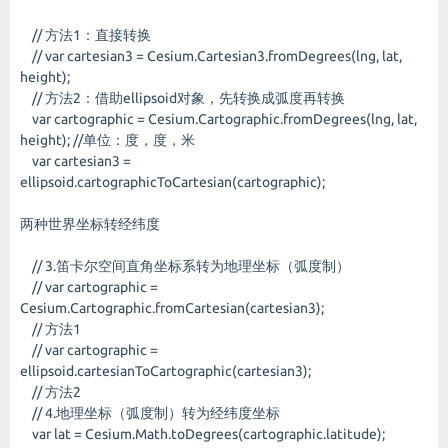
// 方法1：直接转换
// var cartesian3 = Cesium.Cartesian3.fromDegrees(lng, lat,
height);
// 方法2：借助ellipsoid对象，先转换成弧度再转换
var cartographic = Cesium.Cartographic.fromDegrees(lng, lat,
height); //单位：度，度，米
var cartesian3 =
ellipsoid.cartographicToCartesian(cartographic);
两种世界坐标转经纬度
// 3.笛卡尔空间直角坐标系转为地理坐标（弧度制）
// var cartographic =
Cesium.Cartographic.fromCartesian(cartesian3);
// 方法1
// var cartographic =
ellipsoid.cartesianToCartographic(cartesian3);
// 方法2
// 4.地理坐标（弧度制）转为经纬度坐标
var lat = Cesium.Math.toDegrees(cartographic.latitude);