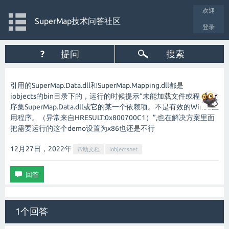
欢迎
SuperMap技术问答社区
登录
?
提问
搜索
引用的SuperMap.Data.dll和SuperMap.Mapping.dll都是
iobjects的bin目录下的，运行的时候提示“未能加载文件或程
序集SuperMap.Data.dll或它的某一个依赖项。不是有效的Win32应
用程序。（异常来自HRESULT:0x800700C1）”,也在解决方案里面
把需要运行的这个demo设置为x86也还是不行
12月27日，2022
年
帮助文档
iobjectsnet
1个回答