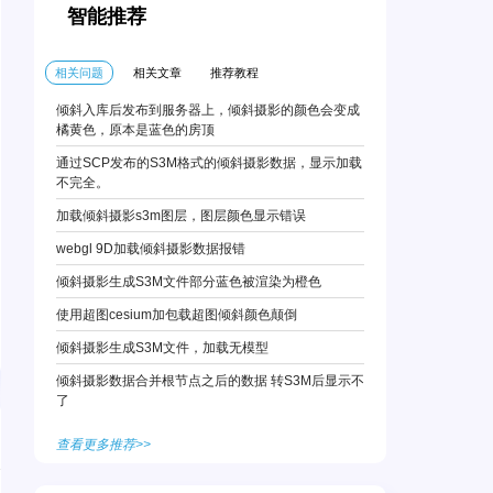
智能推荐
相关问题
相关文章
推荐教程
倾斜入库后发布到服务器上，倾斜摄影的颜色会变成
橘黄色，原本是蓝色的房顶
通过SCP发布的S3M格式的倾斜摄影数据，显示加载
不完全。
加载倾斜摄影s3m图层，图层颜色显示错误
webgl 9D加载倾斜摄影数据报错
倾斜摄影生成S3M文件部分蓝色被渲染为橙色
使用超图cesium加包载超图倾斜颜色颠倒
倾斜摄影生成S3M文件，加载无模型
倾斜摄影数据合并根节点之后的数据 转S3M后显示不
了
查看更多推荐>>