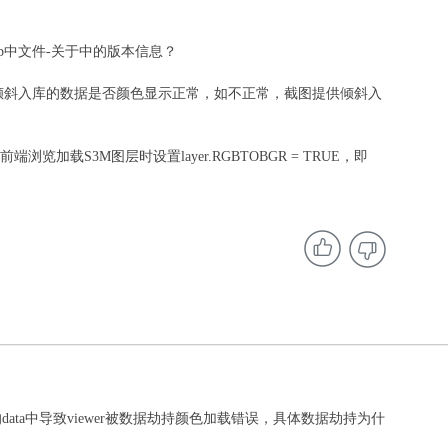
ktop中文件-关于中的版本信息？
op中加载倾斜入库的数据是否颜色显示正常，如不正常，截图提供倾斜入
览加载S3M图层时设置layer.RGBTOBGR = TRUE，即
e的data中导致viewer被数据劫持颜色加载错误，具体数据劫持为什