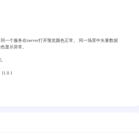
一个服务在iserver打开预览颜色正常。 同一场景中矢量数据
颜色显示异常。
乱
 11.0.1