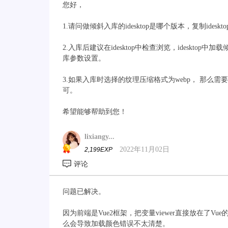
您好，
1.请问做倾斜入库的idesktop是哪个版本，复制ides
2.入库后建议在idesktop中检查浏览，ideskt
库参数设置。
3.如果入库时选择的纹理压缩格式为webp， 那么需要前端浏
可。
希望能够帮助到您！
lixiangy...
2022年11月02日
2,199EXP
问题已解决。
因为前端是Vue2框架，把变量viewer直接放在了Vu
么会导致加载颜色错误不太清楚。