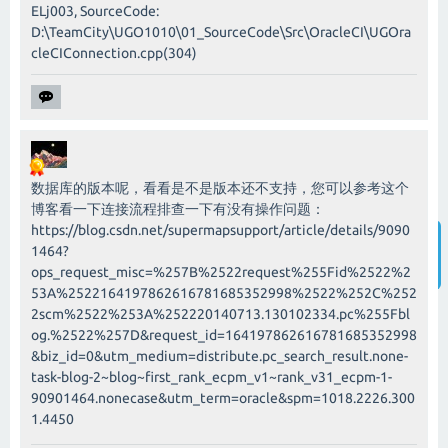
ELj003, SourceCode:
D:\TeamCity\UGO1010\01_SourceCode\Src\OracleCI\UGOra
cleCIConnection.cpp(304)
数据库的版本呢，看看是不是版本还不支持，您可以参考这个
博客看一下连接流程排查一下有没有操作问题：
https://blog.csdn.net/supermapsupport/article/details/9090
1464?
ops_request_misc=%257B%2522request%255Fid%2522%2
智能客服
53A%2522164197862616781685352998%2522%252C%252
2scm%2522%253A%252220140713.130102334.pc%255Fbl
og.%2522%257D&request_id=164197862616781685352998
&biz_id=0&utm_medium=distribute.pc_search_result.none-
task-blog-2~blog~first_rank_ecpm_v1~rank_v31_ecpm-1-
90901464.nonecase&utm_term=oracle&spm=1018.2226.300
1.4450