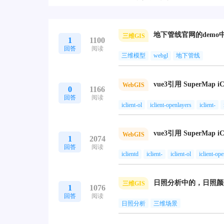
地下管线官网的demo
三维GIS
1
1100
回答
阅读
三维模型
webgl
地下管线
vue3引用 SuperMap iC
WebGIS
0
1166
回答
阅读
iclient-ol
iclient-openlayers
iclient-
vue3引用 SuperMap iC
WebGIS
1
2074
回答
阅读
iclientd
iclient-
iclient-ol
iclient-op
日照分析中的，日照颜
三维GIS
1
1076
回答
阅读
日照分析
三维场景