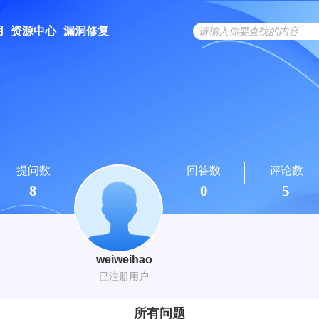
用
资源中心
漏洞修复
提问数
回答数
评论数
8
0
5
weiweihao
已注册用户
所有问题