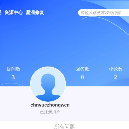
用
资源中心
漏洞修复
提问数
回答数
评论数
3
0
2
chnyuezhongwen
已注册用户
所有问题