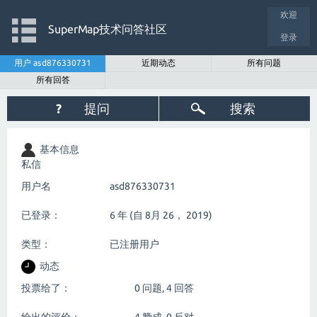
欢迎
SuperMap技术问答社区
登录
用户 asd876330731
近期动态
所有问题
所有回答
?
提问
搜索
基本信息
私信
用户名
asd876330731
已登录：
6 年 (自 8月 26， 2019)
类型：
已注册用户
动态
投票给了：
0
问题,
4
回答