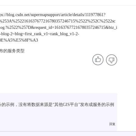
tps://blog.csdn.net/supermapsupport/article/details/111977861?
22%253A%2522161637677216780357246715%2522%252C%2522sc
g.%2522%257D&request_id=161637677216780357246715&biz_i
-blog-2~blog~first_rank_v1~rank_blog_v1-2-
E6%8E%A5%E5%8F%A3
发布的服务类型
的示例，没有将数据来源是“其他GIS平台”发布成服务的示例