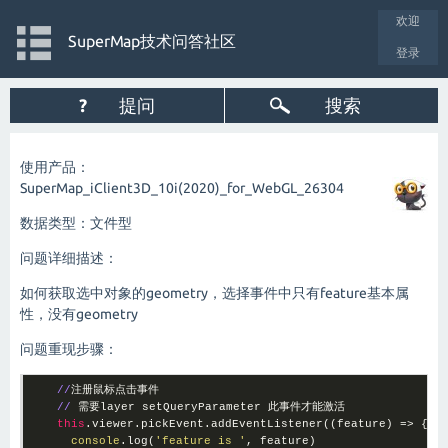
欢迎
SuperMap技术问答社区
登录
?
提问
搜索
使用产品：
SuperMap_iClient3D_10i(2020)_for_WebGL_26304
数据类型：文件型
问题详细描述：
如何获取选中对象的geometry，选择事件中只有feature基本属
性，没有geometry
问题重现步骤：
//
注册鼠标点击事件

//
 需要layer setQueryParameter 此事件才能激活

this
.viewer.pickEvent.addEventListener(
(feature)
 =>
 {

console
.log(
'feature is '
, feature)
