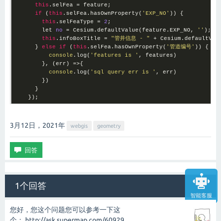
this
.selFea = feature;

if
 (
this
.selFea.hasOwnProperty(
'EXP_NO'
)) {

this
.selFeaType = 
2
;

        let 
no
 = Cesium.defaultValue(feature.EXP_NO, 
''
);

this
.infoBoxTitle = 
"管井信息 - "
 + Cesium.defaultVal
      } 
else
if
 (
this
.selFea.hasOwnProperty(
'管道编号'
)) {

console
.log(
'features is '
, features)

        }, 
(err)
 =>
{

console
.log(
'sql query err is '
, err)

        })

      }

    });
3月12日，2021
年
webgis
geometry
1个回答
智能客服
您好，您这个问题您可以参考一下这
个：
http://ask.supermap.com/60929