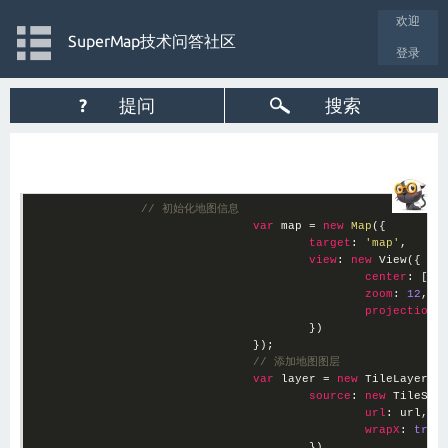
欢迎
SuperMap技术问答社区
登录
?
提问
搜索
// 初始化地图信息
var
 map = 
new
Map
({

target
: 
'map'
,

view
: 
new
 View({

center
: [
11
zoom
: 
12
,

projection
:
					})

				});

// 添加地图图层
var
 layer = 
new
 TileLayer({

source
: 
new
 TileSupe
url
: url,

wrapX
: 
true
					}),
