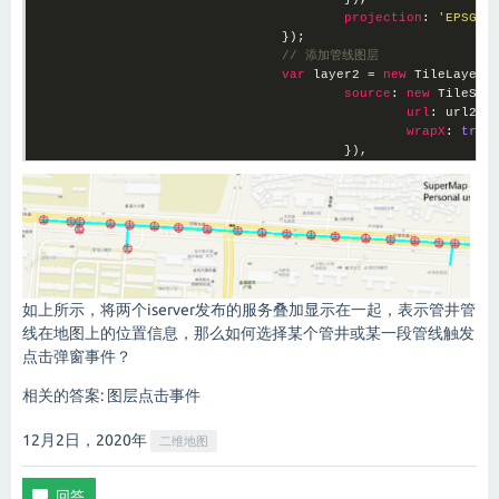
projection
: 
'EPSG:4
				});

// 添加管线图层
var
 layer2 = 
new
 TileLayer({
source
: 
new
 TileSupe
url
: url2,

wrapX
: 
true
					}),

projection
: 
'EPSG:4
				});

				map.addLayer(layer);

				map.addLayer(layer2);
如上所示，将两个iserver发布的服务叠加显示在一起，表示管井管
线在地图上的位置信息，那么如何选择某个管井或某一段管线触发
点击弹窗事件？
相关的答案:
图层点击事件
12月2日，2020
年
二维地图