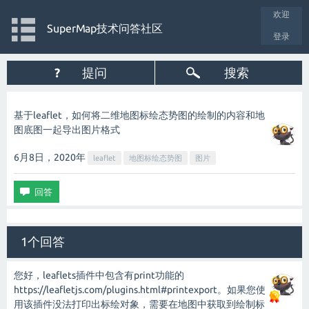
欢迎
SuperMap技术问答社区
登录
?
提问
搜索
基于leaflet，如何将二维地图标绘态势图的绘制的内容和地
图底图一起导出图片格式
6月8日，2020
年
leaflet
地图标绘态势图
图片
1个回答
您好，leaflets插件中包含有print功能的
https://leafletjs.com/plugins.html#printexport。如果您使
用该插件没法打印出标绘对象，需要在地图中获取到绘制标