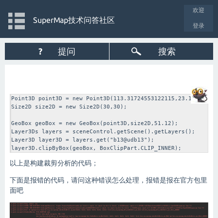
欢迎
SuperMap技术问答社区
登录
?
提问
搜索
Point3D point3D = new Point3D(113.31724553122115,23.177006895
Size2D size2D = new Size2D(30,30);

GeoBox geoBox = new GeoBox(point3D,size2D,51.12);

Layer3Ds layers = sceneControl.getScene().getLayers();

Layer3D layer3D = layers.get("b13@udb13");

layer3D.clipByBox(geoBox, BoxClipPart.CLIP_INNER);
以上是构建裁剪分析的代码；
下面是报错的代码，请问这种错误怎么处理，报错是报在官方包里
面吧