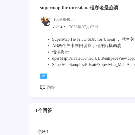
supermap for unreal, ue程序老是崩溃
10693640...
2026年07月03日
82EXP
SuperMap Hi-Fi 3D SDK for Unreal 
AB两个关卡来回切换，程序随机崩溃。
错误提示：
uperMap\Private\ControlUE\RealspaceView.cpp
SuperMapSamples\Private\SuperMap_MainActor
ue
1个回答
你好！