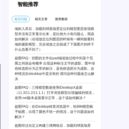
智能推荐
相关问题
相关文章
推荐教程
倾斜入库后，加载到球面场景定位到模型图层发现模
型并没有正常显示出来，是比例大小有问题么，我该
如何解决（在缩放定位到图层的时候有一瞬间能看到
倾斜摄影模型，完全缩放之后就成了下面图片的样子
什么也看不到了）
超图FAQ：切图的文件在pad端缩放过程中到某个范
围之间就会有概率 出现这种标注文字的虚影。图中绿
色框选部分为正常的标注，蓝色框选部分为虚影。这
种情况在idesktop中是没有的 请问这种问题改怎么解
决
超图FAQ：三维模型数据使用iDesktopX桌面
（11.3/11.2/11.1.1）打开浏览模型出现偏移的情况，
使用.net版本桌面显示正常，这个该如何解决？
超图FAQ：在iDesktop材质浏览器中，给BIM模型赋
予贴图，出现了颜色不统一的情况，这个问题该如何
解决？
超图经过自定义构建三维网络后，加载到球面场景