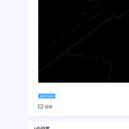
idesktopx
1个回答