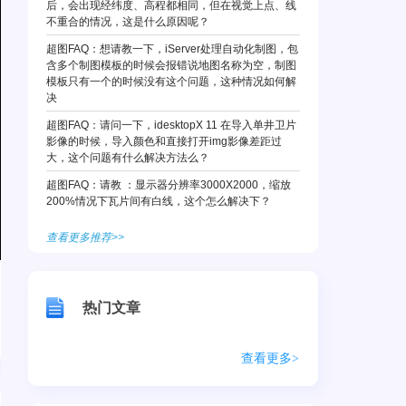
后，会出现经纬度、高程都相同，但在视觉上点、线
不重合的情况，这是什么原因呢？
超图FAQ：想请教一下，iServer处理自动化制图，包
含多个制图模板的时候会报错说地图名称为空，制图
模板只有一个的时候没有这个问题，这种情况如何解
决
超图FAQ：请问一下，idesktopX 11 在导入单井卫片
影像的时候，导入颜色和直接打开img影像差距过
大，这个问题有什么解决方法么？
超图FAQ：请教 ：显示器分辨率3000X2000，缩放
200%情况下瓦片间有白线，这个怎么解决下？
查看更多推荐>>
热门文章
查看更多>