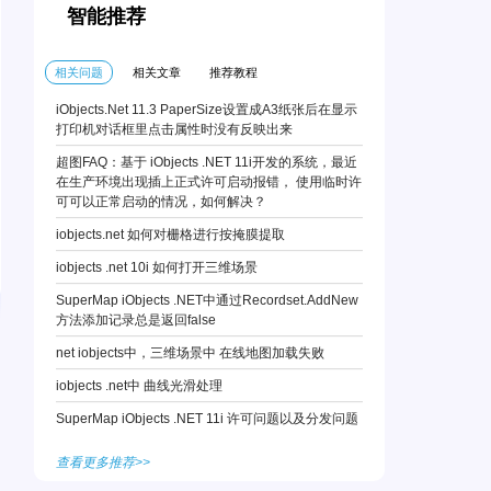
智能推荐
相关问题
相关文章
推荐教程
iObjects.Net 11.3 PaperSize设置成A3纸张后在显示
打印机对话框里点击属性时没有反映出来
超图FAQ：基于 iObjects .NET 11i开发的系统，最近
在生产环境出现插上正式许可启动报错， 使用临时许
可可以正常启动的情况，如何解决？
iobjects.net 如何对栅格进行按掩膜提取
iobjects .net 10i 如何打开三维场景
SuperMap iObjects .NET中通过Recordset.AddNew
方法添加记录总是返回false
net iobjects中，三维场景中 在线地图加载失败
iobjects .net中 曲线光滑处理
SuperMap iObjects .NET 11i 许可问题以及分发问题
查看更多推荐>>