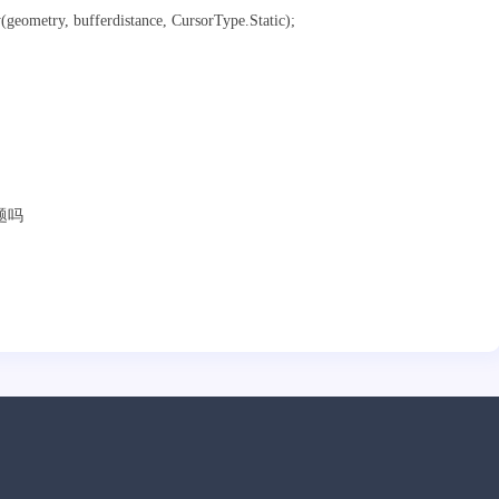
ometry, bufferdistance, CursorType.Static);
题吗