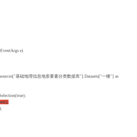
eEventArgs e)
1.Datasources["基础地理信息地形要素分类数据库"].Datasets["一楼"] as
ection(true);
et();
;