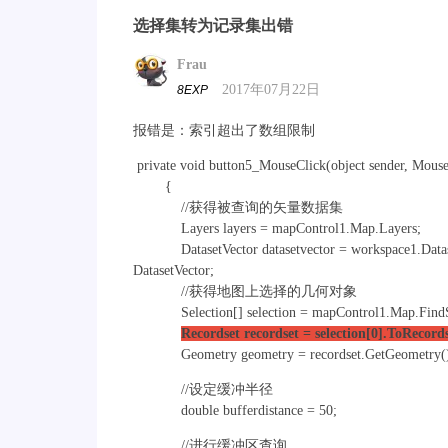
选择集转为记录集出错
Frau
2017年07月22日
8EXP
报错是：索引超出了数组限制
private void button5_MouseClick(object sender, Mous
{
//获得被查询的矢量数据集
Layers layers = mapControl1.Map.Layers;
DatasetVector datasetvector = workspace
DatasetVector;
//获得地图上选择的几何对象
Selection[] selection = mapControl1.Map.FindSel
Recordset recordset = selection[0].ToRecords
Geometry geometry = recordset.GetGeometry()
//设定缓冲半径
double bufferdistance = 50;
//进行缓冲区查询