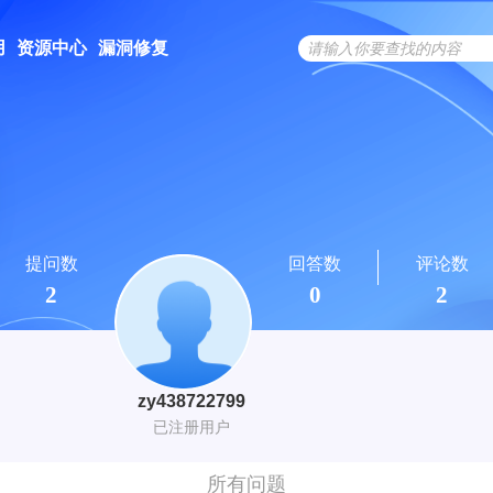
用
资源中心
漏洞修复
提问数
回答数
评论数
2
0
2
zy438722799
已注册用户
所有问题