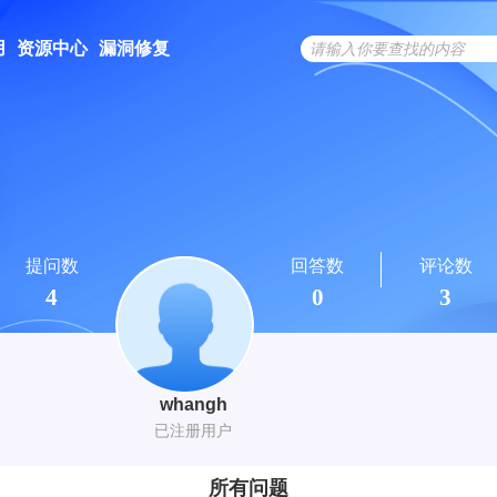
用
资源中心
漏洞修复
提问数
回答数
评论数
4
0
3
whangh
已注册用户
所有问题