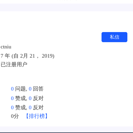
私信
ctniu
7 年 (自 2月 21， 2019)
已注册用户
0
问题,
0
回答
0
赞成,
0
反对
0
赞成,
0
反对
：
0分
【排行榜】