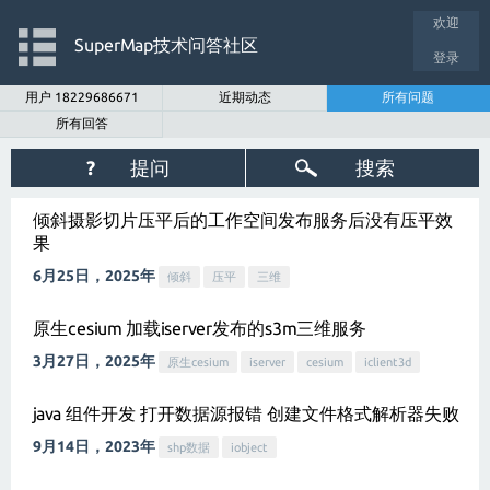
欢迎
SuperMap技术问答社区
登录
用户 18229686671
近期动态
所有问题
所有回答
?
提问
搜索
倾斜摄影切片压平后的工作空间发布服务后没有压平效
果
6月25日，2025年
倾斜
压平
三维
原生cesium 加载iserver发布的s3m三维服务
3月27日，2025年
原生cesium
iserver
cesium
iclient3d
java 组件开发 打开数据源报错 创建文件格式解析器失败
9月14日，2023年
shp数据
iobject