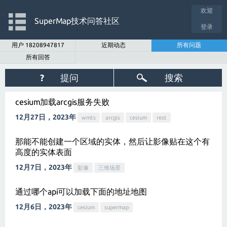
欢迎
SuperMap技术问答社区
登录
用户 18208947817
近期动态
所有问题
所有回答
?
提问
搜索
cesium加载arcgis服务失败
12月27日，2023年
wmts
arcgis
cesium
rest
那能不能创建一个区域的实体，然后让影像贴在这个有
高度的实体表面
12月7日，2023年
影像
三维场景
通过哪个api可以加载下面的地址地图
12月6日，2023年
cesium
supermap