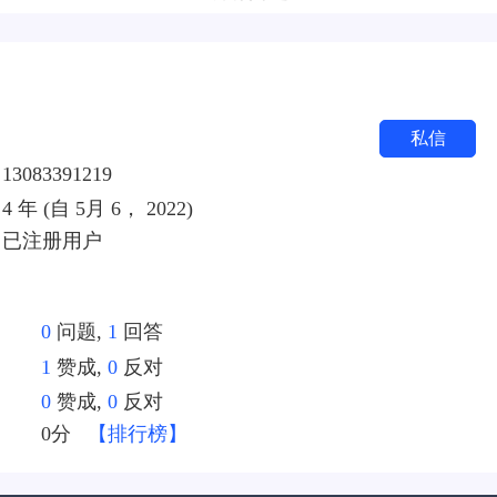
私信
13083391219
4 年 (自 5月 6， 2022)
已注册用户
0
问题,
1
回答
1
赞成,
0
反对
0
赞成,
0
反对
：
0分
【排行榜】