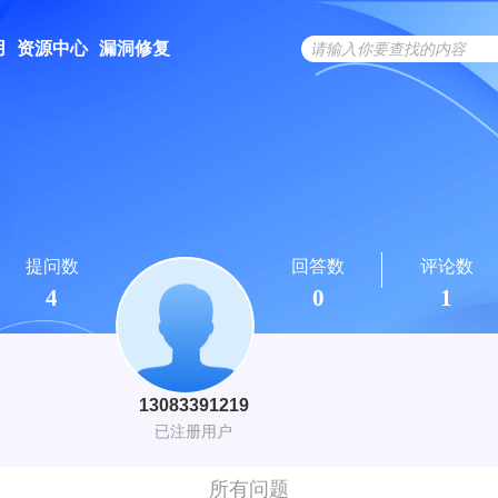
用
资源中心
漏洞修复
提问数
回答数
评论数
4
0
1
13083391219
已注册用户
所有问题