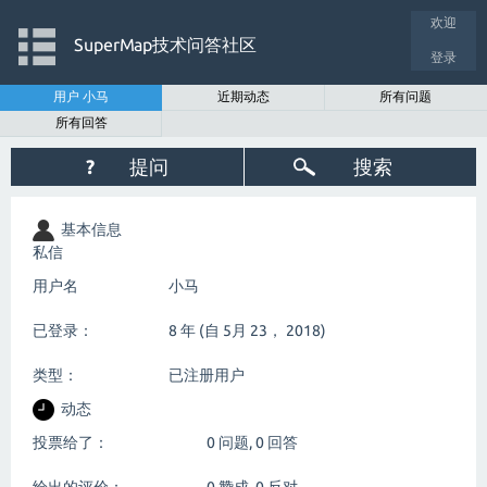
欢迎
SuperMap技术问答社区
登录
用户 小马
近期动态
所有问题
所有回答
?
提问
搜索
基本信息
私信
用户名
小马
已登录：
8 年 (自 5月 23， 2018)
类型：
已注册用户
动态
投票给了：
0
问题,
0
回答