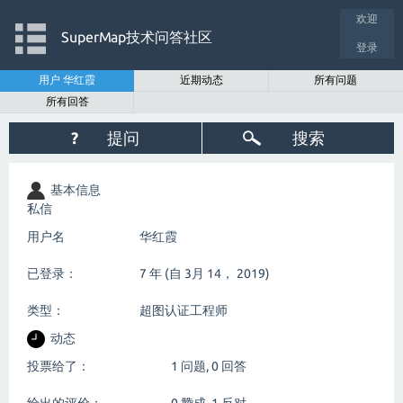
欢迎
SuperMap技术问答社区
登录
用户 华红霞
近期动态
所有问题
所有回答
?
提问
搜索
基本信息
私信
用户名
华红霞
已登录：
7 年 (自 3月 14， 2019)
类型：
超图认证工程师
动态
投票给了：
1
问题,
0
回答