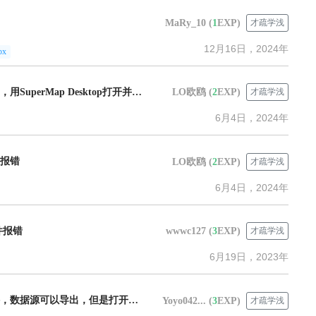
MaRy_10
(
1
EXP)
才疏学浅
12月16日，2024年
px
revit2020软件导出UDB，用SuperMap Desktop打开并加载到球面场景中出现位置偏差
LO欧鸥
(
2
EXP)
才疏学浅
6月4日，2024年
B报错
LO欧鸥
(
2
EXP)
才疏学浅
6月4日，2024年
插件报错
wwwc127
(
3
EXP)
才疏学浅
6月19日，2023年
revit2020导出UBD插件，数据源可以导出，但是打开数据源看不到数据集
Yoyo042...
(
3
EXP)
才疏学浅