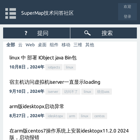
欢迎
SuperMap技术问答社区
登录
?
提问
搜索
全部
云
Web
桌面
组件
移动
三维
其他
linux 中 部署 IObject java Bin包
10月8日，2024年
iobjects
linux
宿主机访问虚拟机iserver一直显示loading
9月10日，2024年
iserver
访问不了
linux
统信uos
arm版idesktopx启动异常
8月27日，2024年
idesktopx
arm
linux
centos
在arm版centos7操作系统上安装idesktopx11.2.0 2024
版，启动报错