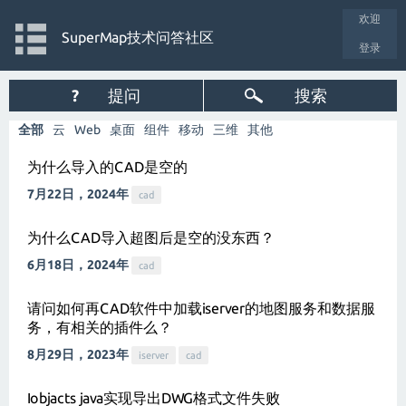
欢迎
SuperMap技术问答社区
登录
?
提问
搜索
全部
云
Web
桌面
组件
移动
三维
其他
为什么导入的CAD是空的
7月22日，2024年
cad
为什么CAD导入超图后是空的没东西？
6月18日，2024年
cad
请问如何再CAD软件中加载iserver的地图服务和数据服
务，有相关的插件么？
8月29日，2023年
iserver
cad
Iobjacts java实现导出DWG格式文件失败