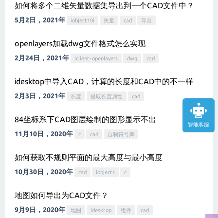
如何将多个二维矢量数据集导出到一个CAD文件中？
5月2日，2021年
iobject10i
矢量
cad
导出
openlayers加载dwg文件格式怎么实现
2月24日，2021年
iclient-openlayers
dwg
cad
idesktop中导入CAD，计算的长度和CAD中的不一样
2月3日，2021年
长度
提取长度属性
cad
84坐标系下CAD图层绘制的图形显示不出
智能客服
11月10日，2020年
c
cad
自制符号库
如何获取不规则平面的最大高度与最小高度
10月30日，2020年
cad
iobjects
c
地图如何导出为CAD文件？
9月9日，2020年
地图
idesktop
组件
cad