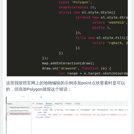
type
: 
'Polygon'
,

snapTolerance
: 
20
,

style
: 
new
 ol.style.Style({

stroke
: 
new
 ol.style.Stroke(
color
: 
'#00FECD'
,

width
: 
3
,

				}),

fill
: 
new
 ol.style.Fill({

color
: 
'rgba(0, 290
				})

			})

		});

		map.addInteraction(draw);

		draw.on(
'drawend'
, 
function
 (
e
) 
{

let
 range = e.target.sketchCoords_[
var
 extent = ol.extent.boundingExte
这里我按照官网上的地物编辑的示例添加point点状要素时是可以
var
 center = ol.extent.getCenter(ex
			range.push(range[
0
])

的，但添加Polygon就报这个错误；
/* 提交到数据服务的面数据 */
let
 geomOne = 
new
 ol.geom.Polygon([r
			pointFeature = 
new
 ol.Feature(geomOn
			addPointsSource.addFeature(pointFeature);

console
.log(pointFeature);

		})

		isOn = 
true
;

	}
