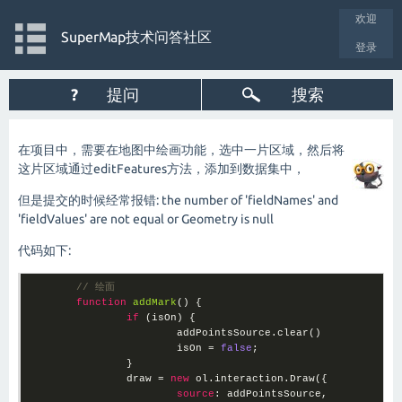
欢迎
SuperMap技术问答社区
登录
?
提问
搜索
在项目中，需要在地图中绘画功能，选中一片区域，然后将
这片区域通过editFeatures方法，添加到数据集中，
但是提交的时候经常报错: the number of 'fieldNames' and
'fieldValues' are not equal or Geometry is null
代码如下:
// 绘面
function
addMark
(
) 
{

if
 (isOn) {

			addPointsSource.clear()

			isOn = 
false
;

		}

		draw = 
new
 ol.interaction.Draw({

source
: addPointsSource,
