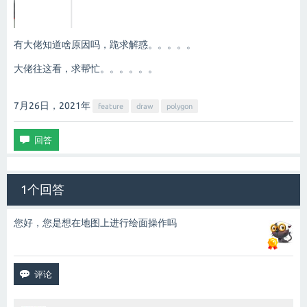
// 提交
function
commitMark
(
) 
{

var
 addFeatureParams = 
new
 SuperMap.EditFeat
features
: pointFeature,

有大佬知道啥原因吗，跪求解惑。。。。。
dataSourceName
: 
"ceshi"
,

dataSetName
: 
"gaoxin"
,

大佬往这看，求帮忙。。。。。。
editType
: 
"add"
,

returnContent
: 
true
		});

7月26日，2021
年
console
.log(addFeatureParams);

feature
draw
polygon
		editFeaturesService.editFeatures(addFeature
console
.log(serviceResult);

		});

	}
1个回答
您好，您是想在地图上进行绘面操作吗