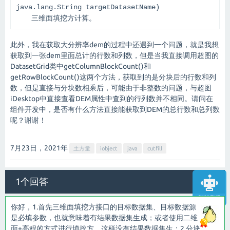
java.lang.String targetDatasetName)
三维面填挖方计算。
此外，我在获取大分辨率dem的过程中还遇到一个问题，就是我想
获取到一张dem里面总计的行数和列数，但是当我直接调用超图的
DatasetGrid类中getColumnBlockCount()和
getRowBlockCount()这两个方法，获取到的是分块后的行数和列
数，但是直接与分块数相乘后，可能由于非整数的问题，与超图
iDesktop中直接查看DEM属性中查到的行列数并不相同。请问在
组件开发中，是否有什么方法直接能获取到DEM的总行数和总列数
呢？谢谢！
7月23日，2021
年
土方量
iobject
java
cutfill
1个回答
智能客服
你好，1.首先三维面填挖方接口的目标数据集、目标数据源
是必填参数，也就意味着有结果数据集生成；或者使用二维
面+高程的方式进行填挖方，这样没有结果数据集生；2.分块