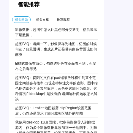
智能推荐
相关问题
相关文章
推荐教程
影像数据，超图中怎么让黑色部分变透明，然后显示
下层数据，
超图FAQ：请问一下，影像保存为地图，切图的时候
勾选了背景透明，生成瓦片还是带有白色背景该如何
解决
tif格式影像有白边，勾选透明色在桌面看不到，但发
布之后看得见
超图FAQ：切图的文件在pad端缩放过程中到某个范
围之间就会有概率 出现这种标注文字的虚影。图中绿
色框选部分为正常的标注，蓝色框选部分为虚影。这
种情况在idesktop中是没有的 请问这种问题改怎么解
决
超图FAQ：Leaflet 地图裁剪 clipRegion设置范围
后，仍然还是显示了部分裁剪区域外的地图
我使用idesktop 11i桌面端，把多份影像导入到数据
源内，作为多个影像数据集添加到一份地图中。为防