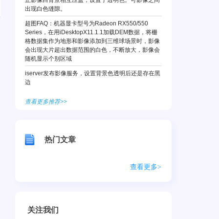
止影像白背景相互压盖，设置了透明色。可影像之间
出现白色缝隙。
超图FAQ：机器显卡型号为Radeon RX550/550
Series，在用iDesktopX11.1.1加载DEM数据，将栅
格数据集作为地形和影像添加到三维球场景时，影像
会出现大片超出数据范围的白色，不断放大，影像会
随机显示个别区域
iserver发布影像服务，设置背景色透明后还是存在黑
边
查看更多推荐>>
热门文章
查看更多>
关注我们