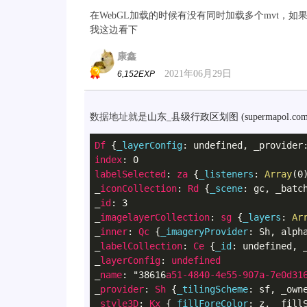
在WebGL加载的时候有没有同时加载多个mvt，
我这边看下
康鑫
2021年06月29日
6,152EXP
数据地址就是
山东_县级行政区划图 (supermapol.com
Df
 {
_layerConfig
: undefined, _provider
index
labelSelected
: 
za
 {
_listeners
: 
Array
(0
_
iconCollection
: 
Rd
 {
_scene
: gc, _batc
_
id
: 3

_
imagelayerCollection
: 
sg
 {
_layers
: 
Ar
_
inner
: 
Qc
 {
_imageryProvider
: Sh, alph
_
labelCollection
: 
Ce
 {
_id
: undefined, 
_
layerConfig
: 
undefined
_
name
: "38616
a51-4840-4e55-907a-7e0d31
_
provider
: 
Sh
 {
_tilingScheme
: sf, _own
_
style3D
: 
Kx
 {
_fillForeColor
: z, _fill