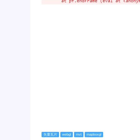
矢量瓦片
webgl
mvt
mapboxgl