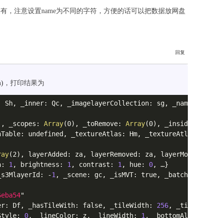
如果有，注意设置name为不同的字符，方便的话可以把数据放网盘
)
，打印结果为
: Sh, _inner: Qc, _imagelayerCollection: sg, _name: 
"386
), _scopes: 
Array
(0), _toRemove: 
Array
(0), _insideRaiseEv
hTable: undefined, _textureAtlas: Hm, _textureAtlasGUID: 
ray
(2), layerAdded: za, layerRemoved: za, layerMoved: za,
a: 
1
, brightness: 
1
, contrast: 
1
, hue: 
0
, …}

_s3MlayerId: -
1
, _scene: gc, _isMVT: true, _batchTable: u
6eba54
"

er: Df, _hasTileWith: false, _tileWidth: 
256
, _tileHeigh
Style: 
0
, _lineColor: z, _lineWidth: 
1
, _bottomAltitude: