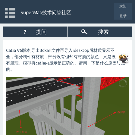
欢迎
SuperMap技术问答社区
登录
?
提问
搜索
Catia V6版本,导出3dxml文件再导入idesktop后材质显示不
全，部分构件有材质，部分没有但却有材质的颜色，只是没
有肌理。模型再catia内显示是正确的。请问一下是什么原因导致
的。