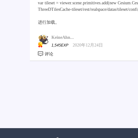
var tileset = viewer.scene.primitives.add(new Cesium.Cesi
ThreeDTilesCache-tileset/rest/realspace/datas/tileset/conf
进行加载。
KeineAhn...
2020年12月24日
1,545EXP