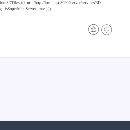
um3DTileset({ url: 'http://localhost:8090/iserver/services/3D-
ig', isSuperMapiServer: true }))