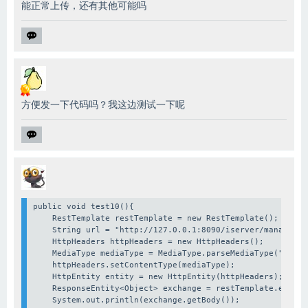
能正常上传，还有其他可能吗
方便发一下代码吗？我这边测试一下呢
public void test10(){

    RestTemplate restTemplate = new RestTemplate();

    String url = "http://127.0.0.1:8090/iserver/manager/f
    HttpHeaders httpHeaders = new HttpHeaders();

    MediaType mediaType = MediaType.parseMediaType("appli
    httpHeaders.setContentType(mediaType);

    HttpEntity entity = new HttpEntity(httpHeaders);

    ResponseEntity<Object> exchange = restTemplate.exchan
    System.out.println(exchange.getBody());
