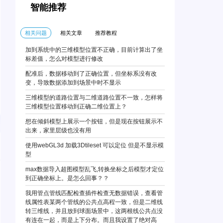
智能推荐
相关问题
相关文章
推荐教程
加到系统中的三维模型位置不正确，目前计算出了坐
标差值，怎么对模型进行修改
配准后，数据移动到了正确位置，但坐标系没有改
变，导致数据添加到场景中时不显示
三维模型的道路位置与二维道路位置不一致，怎样将
三维模型位置移动到正确二维位置上？
想在倾斜模型上展示一个按钮，但是现在按钮展示不
出来，家里层级也没有用
使用webGL3d 加载3Dtileset 可以定位 但是不显示模
型
max数据导入超图模型乱飞,转换坐标之后模型才定位
到正确坐标上。是怎么回事？？
我用管点管线匹配检查插件检查无数据错误，查看管
线属性表某两个管线的公共点高程一致，但是二维线
转三维线，并且放到球面场景中，这两根线公共点没
有连在一起，而是上下分布。而且我设置了绝对高