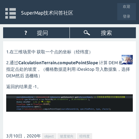
欢迎
SuperMap技术问答社区
登录
?
提问
搜索
1.在三维场景中 获取一个点的坐标（经纬度）
2.通过
CalculationTerrain.computePointSlope
计算 DEM 栅格上
指定点处的坡度，（栅格数据是利用 iDesktop 导入数据集，选择
DEM然后 选栅格）
返回的结果是 -1。
3月10日，2020
年
object
坡度坡向
经纬度