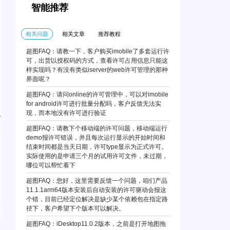
智能推荐
相关问题
相关文章
推荐教程
超图FAQ：请教一下，客户购买imobile了多套运行许
可，出货以授权码的方式，查看许可占用信息只能这
样实现吗？有没有类似iserver的web许可管理的那种
界面呢？
超图FAQ：请问online的许可管理中，可以对imobile
for android许可进行批量分配吗，客户反馈无法实
现，而本地没有许可进行验证
超图FAQ：请教下个移动端的许可问题，移动端运行
demo报许可错误，并且每次运行显示的开始时间和
结束时间都是当天日期，许可type显示为正式许可。
实际使用的是申请三个月的试用许可文件，未过期，
哪位可以帮忙看下
超图FAQ：您好，这里需要反馈一个问题，咱们产品
11.1.1arm64版本安装后自动安装的许可驱动会报这
个错，目前已经定位解决是缺少某个依赖包在指定路
径下，客户希望下个版本可以解决。
超图FAQ：iDesktop11.0.2版本，之前是打开地图拖