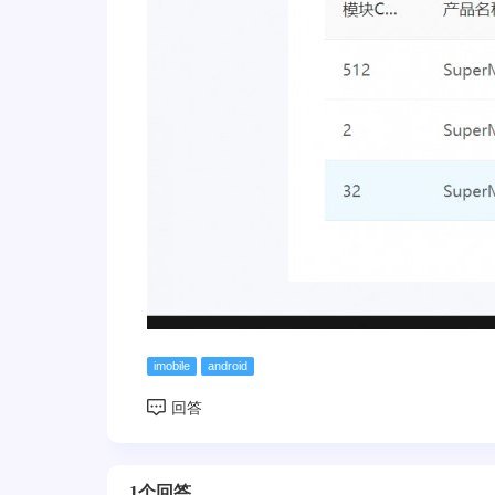
imobile
android
1个回答