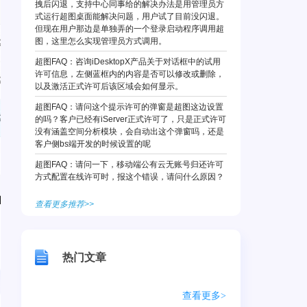
拽后闪退，支持中心同事给的解决办法是用管理员方
式运行超图桌面能解决问题，用户试了目前没闪退。
但现在用户那边是单独弄的一个登录启动程序调用超
图，这里怎么实现管理员方式调用。
超图FAQ：咨询iDesktopX产品关于对话框中的试用
许可信息，左侧蓝框内的内容是否可以修改或删除，
以及激活正式许可后该区域会如何显示。
超图FAQ：请问这个提示许可的弹窗是超图这边设置
的吗？客户已经有iServer正式许可了，只是正式许可
没有涵盖空间分析模块，会自动出这个弹窗吗，还是
客户侧bs端开发的时候设置的呢
超图FAQ：请问一下，移动端公有云无账号归还许可
方式配置在线许可时，报这个错误，请问什么原因？
查看更多推荐>>
热门文章
查看更多>