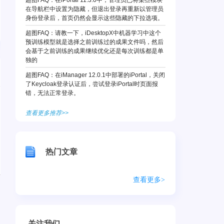
超图FAQ：在iPortal 11.3.0中，管理员已将某些模块
在导航栏中设置为隐藏，但退出登录再重新以管理员
身份登录后，首页仍然会显示这些隐藏的下拉选项。
超图FAQ：请教一下，iDesktopX中机器学习中这个
预训练模型就是选择之前训练过的成果文件吗，然后
会基于之前训练的成果继续优化还是每次训练都是单
独的
超图FAQ：在iManager 12.0.1中部署的iPortal，关闭
了Keycloak登录认证后，尝试登录iPortal时页面报
错，无法正常登录。
查看更多推荐>>
热门文章
查看更多>
关注我们