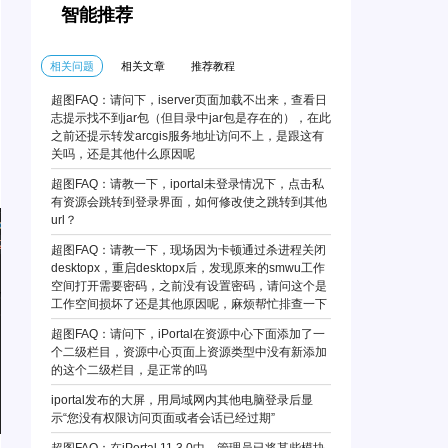
智能推荐
相关问题
相关文章
推荐教程
超图FAQ：请问下，iserver页面加载不出来，查看日
志提示找不到jar包（但目录中jar包是存在的），在此
之前还提示转发arcgis服务地址访问不上，是跟这有
关吗，还是其他什么原因呢
超图FAQ：请教一下，iportal未登录情况下，点击私
有资源会跳转到登录界面，如何修改使之跳转到其他
url？
超图FAQ：请教一下，现场因为卡顿通过杀进程关闭
desktopx，重启desktopx后，发现原来的smwu工作
空间打开需要密码，之前没有设置密码，请问这个是
工作空间损坏了还是其他原因呢，麻烦帮忙排查一下
超图FAQ：请问下，iPortal在资源中心下面添加了一
个二级栏目，资源中心页面上资源类型中没有新添加
的这个二级栏目，是正常的吗
iportal发布的大屏，用局域网内其他电脑登录后显
示“您没有权限访问页面或者会话已经过期”